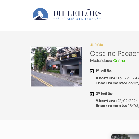
JUDICIAL
Casa no Pacae
Modalidade:
Online
1º leilão
Abertura:
19/02/2024 a
Encerramento:
22/02/
2º leilão
Abertura:
22/02/2024 
Encerramento:
13/03/