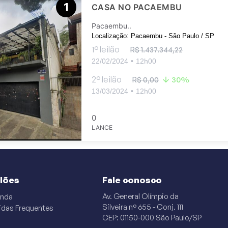
1
CASA NO PACAEMBU
Pacaembu..
Localização: Pacaembu - São Paulo / SP
1° leilão
R$ 1.437.344,22
22/02/2024
•
12h00
2° leilão
30%
R$ 0,00
13/03/2024
•
12h00
0
LANCE
ilões
Fale conosco
Av. General Olímpio da
nda
Silveira n° 655 - Conj. 111
idas Frequentes
CEP: 01150-000 São Paulo/SP