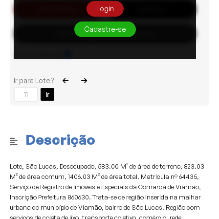
Login
Automático
Auditório
Cadastre-se
Habilite-se para efetuar lances
Sons de notificação
Ir para Lote?
Ir
Descrição
Lote, São Lucas, Desocupado, 583.00 M² de área de terreno, 823.03
M² de área comum, 1406.03 M² de área total. Matrícula nº 64435,
Serviço de Registro de Imóveis e Especiais da Comarca de Viamão,
Inscrição Prefeitura 860630. Trata-se de região inserida na malhar
urbana do município de Viamão, bairro de São Lucas. Região com
serviços de coleta de lixo, transporte coletivo, comércio, rede