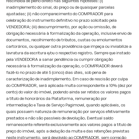
rescindida de pleno direito nas seguintes hipóteses: (i)
inadimplemento do sinal, do preço ou de quaisquer parcelas
ajustadas; (ii) não comparecimento do COMPRADOR para
celebração do instrumento definitivo no prazo solicitado pela
VENDEDORA; (iii) descumprimento, por ação ou omissão, de
obrigação necessária à formalização da operação, inclusive envio de
documentos, recolhimento de tributos, custas ou emolumentos
cartorários, ou qualquer outra providência que impeça ou inviabilize a
lavratura da escritura e/ou o respectivo registro. Sempre que instado
pela VENDEDORA a sanar pendência ou cumprir obrigação
necessária à formalização da operação, o COMPRADOR deverá
fazê-lo no prazo de até 5 (cinco) dias úteis, sob pena de
caracterização de inadimplemento. Em caso de rescisão por culpa
do COMPRADOR, será aplicada multa correspondente a 10% (dez por
cento) do valor do imóvel, podendo ainda ser retidos os valores pagos
a título de honorários da Plataforma, remuneração por
intermediação e Taxa de Serviço Pagimovel, quando aplicáveis, os
quais possuem natureza de remuneração por serviços efetivamente
prestados e não são passíveis de devolução. Eventual saldo
remanescente referente exclusivamente aos valores pagos a título de
preço do imóvel, após a dedução da multa e das retenções previstas
neste instrumento, será devolvido ao COMPRADOR, sem correção