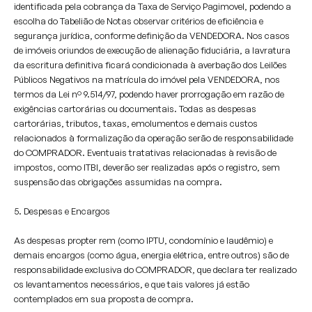
identificada pela cobrança da Taxa de Serviço Pagimovel, podendo a
escolha do Tabelião de Notas observar critérios de eficiência e
segurança jurídica, conforme definição da VENDEDORA. Nos casos
de imóveis oriundos de execução de alienação fiduciária, a lavratura
da escritura definitiva ficará condicionada à averbação dos Leilões
Públicos Negativos na matrícula do imóvel pela VENDEDORA, nos
termos da Lei nº 9.514/97, podendo haver prorrogação em razão de
exigências cartorárias ou documentais. Todas as despesas
cartorárias, tributos, taxas, emolumentos e demais custos
relacionados à formalização da operação serão de responsabilidade
do COMPRADOR. Eventuais tratativas relacionadas à revisão de
impostos, como ITBI, deverão ser realizadas após o registro, sem
suspensão das obrigações assumidas na compra.
5. Despesas e Encargos
As despesas propter rem (como IPTU, condomínio e laudêmio) e
demais encargos (como água, energia elétrica, entre outros) são de
responsabilidade exclusiva do COMPRADOR, que declara ter realizado
os levantamentos necessários, e que tais valores já estão
contemplados em sua proposta de compra.