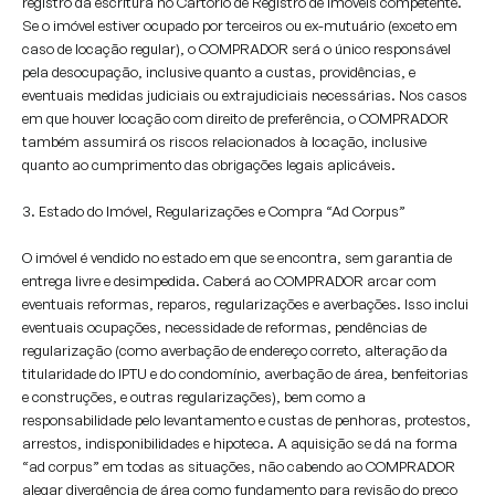
registro da escritura no Cartório de Registro de Imóveis competente.
Se o imóvel estiver ocupado por terceiros ou ex-mutuário (exceto em
caso de locação regular), o COMPRADOR será o único responsável
pela desocupação, inclusive quanto a custas, providências, e
eventuais medidas judiciais ou extrajudiciais necessárias. Nos casos
em que houver locação com direito de preferência, o COMPRADOR
também assumirá os riscos relacionados à locação, inclusive
quanto ao cumprimento das obrigações legais aplicáveis.
3. Estado do Imóvel, Regularizações e Compra “Ad Corpus”
O imóvel é vendido no estado em que se encontra, sem garantia de
entrega livre e desimpedida. Caberá ao COMPRADOR arcar com
eventuais reformas, reparos, regularizações e averbações. Isso inclui
eventuais ocupações, necessidade de reformas, pendências de
regularização (como averbação de endereço correto, alteração da
titularidade do IPTU e do condomínio, averbação de área, benfeitorias
e construções, e outras regularizações), bem como a
responsabilidade pelo levantamento e custas de penhoras, protestos,
arrestos, indisponibilidades e hipoteca. A aquisição se dá na forma
“ad corpus” em todas as situações, não cabendo ao COMPRADOR
alegar divergência de área como fundamento para revisão do preço