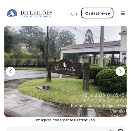
Home
LEILÃO DE DIVERSOS IMÓVEIS RESIDENCIAIS E RURAIS
Cadastre-se
Login
RESIDENCIAL
Lote
Lote, Residencial, São Lucas
Imagens meramente ilustrativas