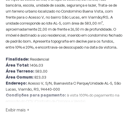
bancária, escola, unidade de saúde, segurança e lazer, Trata-se de
um terreno urbano localizado no Condomínio Buena Vista, com
frente para o Acesso V, no bairro São Lucas, em Viamão/RS. A
unidade corresponde ao lote AL-5, com área de 583,00 m²,
aproximadamente 22,00 m de frente e 26,50 m de profundidade. O
imóvel é destinado a uso residencial, inserido em condomínio fechado
de padrão bom. Apresenta topografia em declive para os fundos,
entre 10% e 20%, e encontrava-se desocupado na data da vistoria.
Finalidade:
Residencial
Área Total:
1406.03
Área Terreno:
583.00
Área Comum:
823.03
Endereço:
Acesso V, S/N, Buenavista C Parque/Unidade AL-5, São
Lucas, Viamão, RS, 94440-000
Condições para pagamento:
à vista 100% do pagamento na
emissão do CCV (Contrato de Compra e Venda)
Considerações:
Sobre o valor arrematado considerar + 7.0 % de
Exibir mais
comissão do leilão e + 1.0 % de taxa de serviços Pagimovel® a serem
pagos pelos compradores.