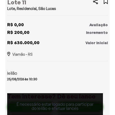
Lote 11
Lote, Residencial, São Lucas
R$ 0,00
Avaliação
R$ 200,00
Incremento
R$ 630.000,00
Valor Inicial
Viamão - RS
leilão
25/08/2026 às 10:30
Tem interesse? Dê seu lance
É necessário estar logado para participar
Lance Parcelado /
Lance à Vista
do leilão e efetuar lances
Proposta