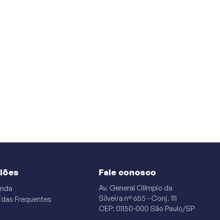
ilões
Fale conosco
Av. General Olímpio da
nda
Silveira n° 655 - Conj. 111
idas Frequentes
CEP: 01150-000 São Paulo/SP