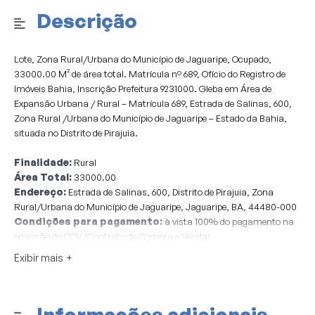
Descrição
Lote, Zona Rural/Urbana do Município de Jaguaripe, Ocupado,
33000.00 M² de área total. Matrícula nº 689, Ofício do Registro de
Imóveis Bahia, Inscrição Prefeitura 9231000. Gleba em Área de
Expansão Urbana / Rural – Matrícula 689, Estrada de Salinas, 600,
Zona Rural /Urbana do Município de Jaguaripe – Estado da Bahia,
situada no Distrito de Pirajuia.
Finalidade:
Rural
Área Total:
33000.00
Endereço:
Estrada de Salinas, 600, Distrito de Pirajuia, Zona
Rural/Urbana do Município de Jaguaripe, Jaguaripe, BA, 44480-000
Condições para pagamento:
à vista 100% do pagamento na
emissão do CCV (Contrato de Compra e Venda)
Considerações:
Sobre o valor arrematado considerar + 7.0 % de
Exibir mais
comissão do leilão e + 1.0 % de taxa de serviços Pagimovel® a serem
pagos pelos compradores.
Informações adicionais