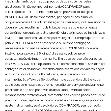
inadimplemento do sinal, do preço ou de quaisquer parcelas
ajustadas; (ii) não comparecimento do COMPRADOR para
celebração do instrumento definitivo no prazo solicitado pela
VENDEDORA; (iii) descumprimento, por ação ou omissão, de
obrigação necessária à formalização da operação, inclusive envio de
documentos, recolhimento de tributos, custas ou emolumentos
cartorários, ou qualquer outra providência que impeça ou inviabilize a
lavratura da escritura e/ou o respectivo registro. Sempre que instado
pela VENDEDORA a sanar pendência ou cumprir obrigação
necessária à formalização da operação, o COMPRADOR deverá
fazê-lo no prazo de até 5 (cinco) dias úteis, sob pena de
caracterização de inadimplemento. Em caso de rescisão por culpa
do COMPRADOR, será aplicada multa correspondente a 10% (dez por
cento) do valor do imóvel, podendo ainda ser retidos os valores pagos
a título de honorários da Plataforma, remuneração por
intermediação e Taxa de Serviço Pagimovel, quando aplicáveis, os
quais possuem natureza de remuneração por serviços efetivamente
prestados e não são passíveis de devolução. Eventual saldo
remanescente referente exclusivamente aos valores pagos a título de
preço do imóvel, após a dedução da multa e das retenções previstas
neste instrumento, será devolvido ao COMPRADOR, sem correção
monetária. Caso a VENDEDORA identifique, antes da assinatura