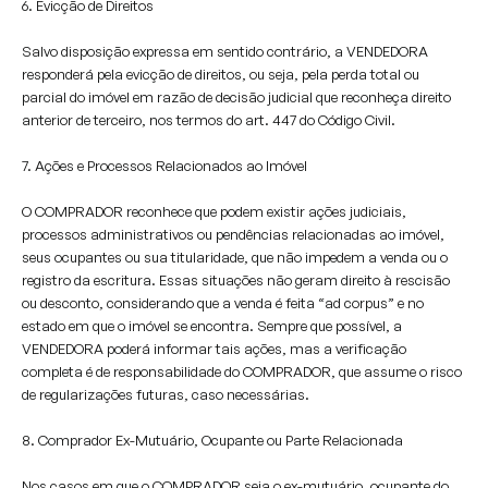
6. Evicção de Direitos
Salvo disposição expressa em sentido contrário, a VENDEDORA
responderá pela evicção de direitos, ou seja, pela perda total ou
parcial do imóvel em razão de decisão judicial que reconheça direito
anterior de terceiro, nos termos do art. 447 do Código Civil.
7. Ações e Processos Relacionados ao Imóvel
O COMPRADOR reconhece que podem existir ações judiciais,
processos administrativos ou pendências relacionadas ao imóvel,
seus ocupantes ou sua titularidade, que não impedem a venda ou o
registro da escritura. Essas situações não geram direito à rescisão
ou desconto, considerando que a venda é feita “ad corpus” e no
estado em que o imóvel se encontra. Sempre que possível, a
VENDEDORA poderá informar tais ações, mas a verificação
completa é de responsabilidade do COMPRADOR, que assume o risco
de regularizações futuras, caso necessárias.
8. Comprador Ex-Mutuário, Ocupante ou Parte Relacionada
Nos casos em que o COMPRADOR seja o ex-mutuário, ocupante do