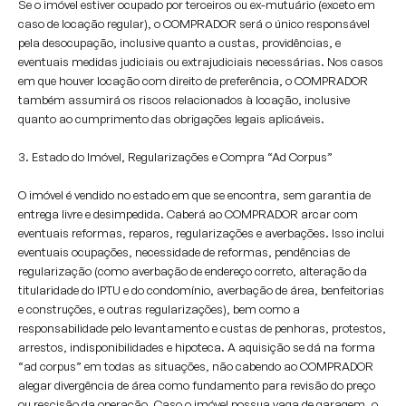
Se o imóvel estiver ocupado por terceiros ou ex-mutuário (exceto em
caso de locação regular), o COMPRADOR será o único responsável
pela desocupação, inclusive quanto a custas, providências, e
eventuais medidas judiciais ou extrajudiciais necessárias. Nos casos
em que houver locação com direito de preferência, o COMPRADOR
também assumirá os riscos relacionados à locação, inclusive
quanto ao cumprimento das obrigações legais aplicáveis.
3. Estado do Imóvel, Regularizações e Compra “Ad Corpus”
O imóvel é vendido no estado em que se encontra, sem garantia de
entrega livre e desimpedida. Caberá ao COMPRADOR arcar com
eventuais reformas, reparos, regularizações e averbações. Isso inclui
eventuais ocupações, necessidade de reformas, pendências de
regularização (como averbação de endereço correto, alteração da
titularidade do IPTU e do condomínio, averbação de área, benfeitorias
e construções, e outras regularizações), bem como a
responsabilidade pelo levantamento e custas de penhoras, protestos,
arrestos, indisponibilidades e hipoteca. A aquisição se dá na forma
“ad corpus” em todas as situações, não cabendo ao COMPRADOR
alegar divergência de área como fundamento para revisão do preço
ou rescisão da operação. Caso o imóvel possua vaga de garagem, o