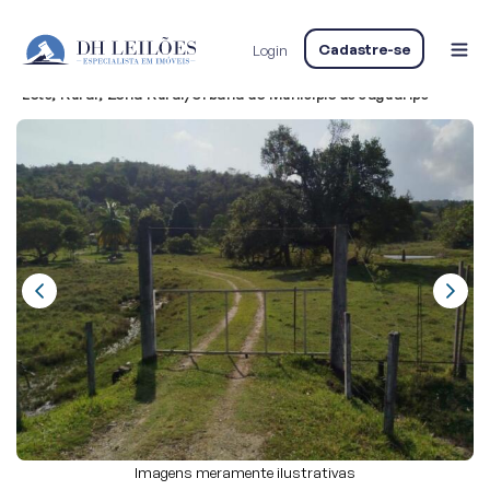
Home
LEILÃO DE DIVERSOS IMÓVEIS RESIDENCIAIS E RURAIS
Cadastre-se
Login
RESIDENCIAL
Lote
Lote, Rural, Zona Rural/Urbana do Município de Jaguaripe
Imagens meramente ilustrativas