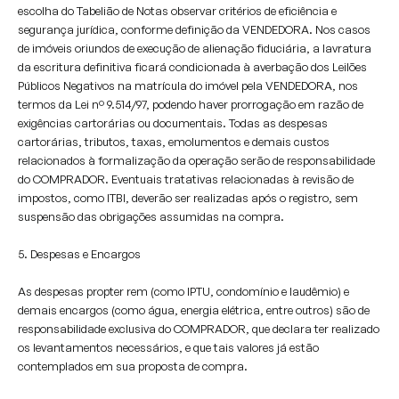
escolha do Tabelião de Notas observar critérios de eficiência e
segurança jurídica, conforme definição da VENDEDORA. Nos casos
de imóveis oriundos de execução de alienação fiduciária, a lavratura
da escritura definitiva ficará condicionada à averbação dos Leilões
Públicos Negativos na matrícula do imóvel pela VENDEDORA, nos
termos da Lei nº 9.514/97, podendo haver prorrogação em razão de
exigências cartorárias ou documentais. Todas as despesas
cartorárias, tributos, taxas, emolumentos e demais custos
relacionados à formalização da operação serão de responsabilidade
do COMPRADOR. Eventuais tratativas relacionadas à revisão de
impostos, como ITBI, deverão ser realizadas após o registro, sem
suspensão das obrigações assumidas na compra.
5. Despesas e Encargos
As despesas propter rem (como IPTU, condomínio e laudêmio) e
demais encargos (como água, energia elétrica, entre outros) são de
responsabilidade exclusiva do COMPRADOR, que declara ter realizado
os levantamentos necessários, e que tais valores já estão
contemplados em sua proposta de compra.