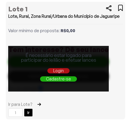
Lote 1
Lote, Rural, Zona Rural/Urbana do Município de Jaguaripe
Valor mínimo de proposta:
R$0,00
Tem interesse? Dê seu lance
É necessário estar logado para
participar do leilão e efetuar lances
Enviar Proposta
Login
Habilite-se para efetuar lances
Cadastre-se
Sons de notificação
Ir para Lote?
Ir