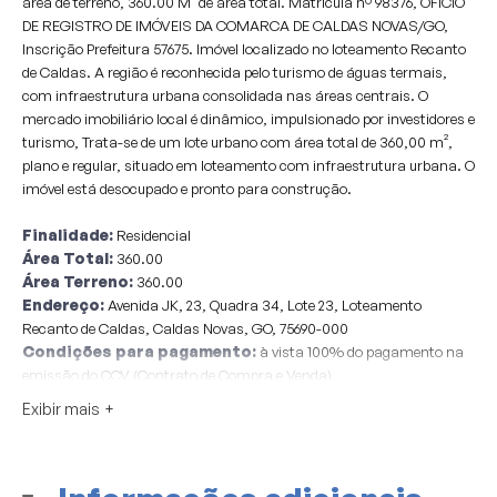
área de terreno, 360.00 M² de área total. Matrícula nº 98376, OFÍCIO
DE REGISTRO DE IMÓVEIS DA COMARCA DE CALDAS NOVAS/GO,
Inscrição Prefeitura 57675. Imóvel localizado no loteamento Recanto
de Caldas. A região é reconhecida pelo turismo de águas termais,
com infraestrutura urbana consolidada nas áreas centrais. O
mercado imobiliário local é dinâmico, impulsionado por investidores e
turismo, Trata-se de um lote urbano com área total de 360,00 m²,
plano e regular, situado em loteamento com infraestrutura urbana. O
imóvel está desocupado e pronto para construção.
Finalidade:
Residencial
Área Total:
360.00
Área Terreno:
360.00
Endereço:
Avenida JK, 23, Quadra 34, Lote 23, Loteamento
Recanto de Caldas, Caldas Novas, GO, 75690-000
Condições para pagamento:
à vista 100% do pagamento na
emissão do CCV (Contrato de Compra e Venda)
Considerações:
Sobre o valor arrematado considerar + 7.0 % de
Exibir mais
comissão do leilão e + 1.0 % de taxa de serviços Pagimovel® a serem
pagos pelos compradores.