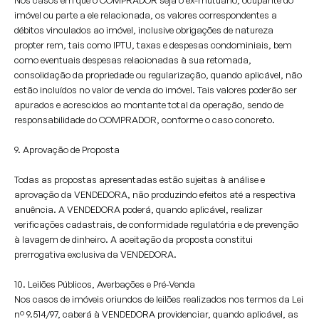
Nos casos em que o COMPRADOR seja o ex-mutuário, ocupante do
imóvel ou parte a ele relacionada, os valores correspondentes a
débitos vinculados ao imóvel, inclusive obrigações de natureza
propter rem, tais como IPTU, taxas e despesas condominiais, bem
como eventuais despesas relacionadas à sua retomada,
consolidação da propriedade ou regularização, quando aplicável, não
estão incluídos no valor de venda do imóvel. Tais valores poderão ser
apurados e acrescidos ao montante total da operação, sendo de
responsabilidade do COMPRADOR, conforme o caso concreto.
9. Aprovação de Proposta
Todas as propostas apresentadas estão sujeitas à análise e
aprovação da VENDEDORA, não produzindo efeitos até a respectiva
anuência. A VENDEDORA poderá, quando aplicável, realizar
verificações cadastrais, de conformidade regulatória e de prevenção
à lavagem de dinheiro. A aceitação da proposta constitui
prerrogativa exclusiva da VENDEDORA.
10. Leilões Públicos, Averbações e Pré-Venda
Nos casos de imóveis oriundos de leilões realizados nos termos da Lei
nº 9.514/97, caberá à VENDEDORA providenciar, quando aplicável, as