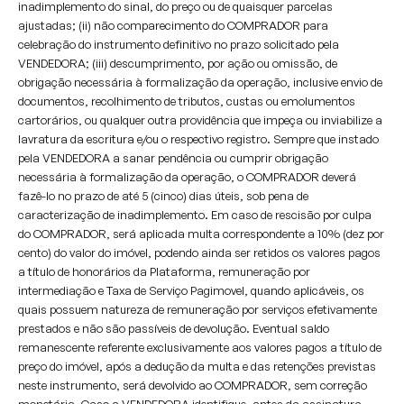
inadimplemento do sinal, do preço ou de quaisquer parcelas
ajustadas; (ii) não comparecimento do COMPRADOR para
celebração do instrumento definitivo no prazo solicitado pela
VENDEDORA; (iii) descumprimento, por ação ou omissão, de
obrigação necessária à formalização da operação, inclusive envio de
documentos, recolhimento de tributos, custas ou emolumentos
cartorários, ou qualquer outra providência que impeça ou inviabilize a
lavratura da escritura e/ou o respectivo registro. Sempre que instado
pela VENDEDORA a sanar pendência ou cumprir obrigação
necessária à formalização da operação, o COMPRADOR deverá
fazê-lo no prazo de até 5 (cinco) dias úteis, sob pena de
caracterização de inadimplemento. Em caso de rescisão por culpa
do COMPRADOR, será aplicada multa correspondente a 10% (dez por
cento) do valor do imóvel, podendo ainda ser retidos os valores pagos
a título de honorários da Plataforma, remuneração por
intermediação e Taxa de Serviço Pagimovel, quando aplicáveis, os
quais possuem natureza de remuneração por serviços efetivamente
prestados e não são passíveis de devolução. Eventual saldo
remanescente referente exclusivamente aos valores pagos a título de
preço do imóvel, após a dedução da multa e das retenções previstas
neste instrumento, será devolvido ao COMPRADOR, sem correção