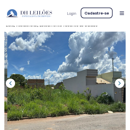
Home
LEILÃO DE DIVERSOS IMÓVEIS RESIDENCIAIS E RURAIS
Cadastre-se
Login
RESIDENCIAL
Lote
Lote, Residencial, Loteamento Recanto de Caldas