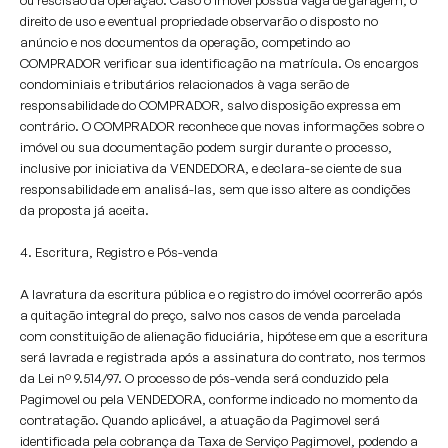
ou rescisão da operação. Caso o imóvel possua vaga de garagem, o
direito de uso e eventual propriedade observarão o disposto no
anúncio e nos documentos da operação, competindo ao
COMPRADOR verificar sua identificação na matrícula. Os encargos
condominiais e tributários relacionados à vaga serão de
responsabilidade do COMPRADOR, salvo disposição expressa em
contrário. O COMPRADOR reconhece que novas informações sobre o
imóvel ou sua documentação podem surgir durante o processo,
inclusive por iniciativa da VENDEDORA, e declara-se ciente de sua
responsabilidade em analisá-las, sem que isso altere as condições
da proposta já aceita.
4. Escritura, Registro e Pós-venda
A lavratura da escritura pública e o registro do imóvel ocorrerão após
a quitação integral do preço, salvo nos casos de venda parcelada
com constituição de alienação fiduciária, hipótese em que a escritura
será lavrada e registrada após a assinatura do contrato, nos termos
da Lei nº 9.514/97. O processo de pós-venda será conduzido pela
Pagimovel ou pela VENDEDORA, conforme indicado no momento da
contratação. Quando aplicável, a atuação da Pagimovel será
identificada pela cobrança da Taxa de Serviço Pagimovel, podendo a