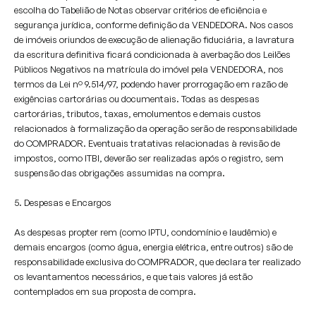
escolha do Tabelião de Notas observar critérios de eficiência e
segurança jurídica, conforme definição da VENDEDORA. Nos casos
de imóveis oriundos de execução de alienação fiduciária, a lavratura
da escritura definitiva ficará condicionada à averbação dos Leilões
Públicos Negativos na matrícula do imóvel pela VENDEDORA, nos
termos da Lei nº 9.514/97, podendo haver prorrogação em razão de
exigências cartorárias ou documentais. Todas as despesas
cartorárias, tributos, taxas, emolumentos e demais custos
relacionados à formalização da operação serão de responsabilidade
do COMPRADOR. Eventuais tratativas relacionadas à revisão de
impostos, como ITBI, deverão ser realizadas após o registro, sem
suspensão das obrigações assumidas na compra.
5. Despesas e Encargos
As despesas propter rem (como IPTU, condomínio e laudêmio) e
demais encargos (como água, energia elétrica, entre outros) são de
responsabilidade exclusiva do COMPRADOR, que declara ter realizado
os levantamentos necessários, e que tais valores já estão
contemplados em sua proposta de compra.