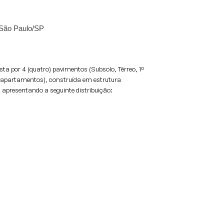
, São Paulo/SP
a por 4 (quatro) pavimentos (Subsolo, Térreo, 1⁠º
l (6 apartamentos), construída em estrutura
apresentando a seguinte distribuição: