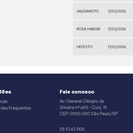
VALGIANOTO
17/03/2026
ROSA HABUBI
17/03/2026
HEFESTO
17/03/2026
ilões
Fale conosco
Av. General Olímpio da
nda
Silveira n° 655 - Conj. 111
idas Frequentes
CEP: 01150-000 São Paulo/SP
(11) 5242-1105