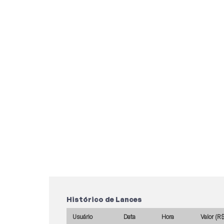
Histórico de Lances
Usuário
Data
Hora
Valor (R