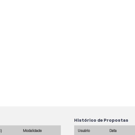
Histórico de Propostas
$)
Modalidade
Usuário
Data