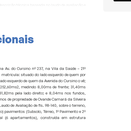
scrição técnica baseada no laudo de avaliação e
rém o que vale sempre será o edital do leilão, e as
s.
ionais
na Av. do Cursino nº 237, na Vila da Saúde – 21º
a matricula: situado do lado esquerdo de quem por
 lado esquerdo de quem da Avenida do Cursino o vê;
 252,60ms2, medindo 8,00ms de frente; 31,40ms
31,82ms pela lado direito; e 8,04ms nos fundos,
nos de propriedade de Ovande Camará da Silveira
udo de Avaliação de fls. 98-140, sobre o terreno,
) pavimentos (Subsolo, Térreo, 1º Pavimento e 2º
ial (6 apartamentos), construída em estrutura
.