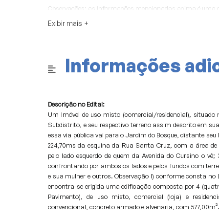
Observações: as informações mencionadas acima é uma de
informações extraoficiais visando auxiliar o arrematante, po
Exibir mais
fotos são meramente ilustrativas.
Cabe ao arrematante checar a veracidade das informaçõe
Informações adic
Descrição no Edital:
Um Imóvel de uso misto (comercial/residencial), situado 
Subdistrito, e seu respectivo terreno assim descrito em su
essa via pública vai para o Jardim do Bosque, distante seu
224,70ms da esquina da Rua Santa Cruz, com a área de
pelo lado esquerdo de quem da Avenida do Cursino o vê; 
confrontando por ambos os lados e pelos fundos com terre
e sua mulher e outros. Observação I) conforme consta no La
encontra-se erigida uma edificação composta por 4 (quatro
Pavimento), de uso misto, comercial (loja) e residenc
convencional, concreto armado e alvenaria, com 577,00m²