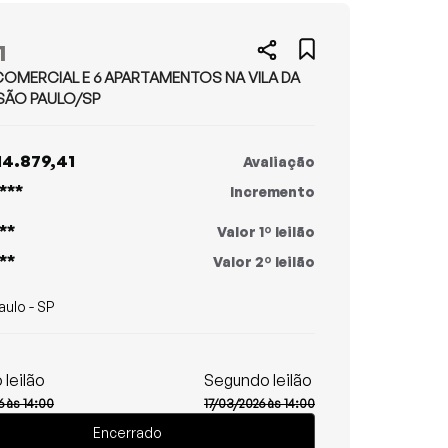
1
OMERCIAL E 6 APARTAMENTOS NA VILA DA
SÃO PAULO/SP
14.879,41
Avaliação
***
Incremento
**
Valor 1º leilão
**
Valor 2º leilão
aulo - SP
 leilão
Segundo leilão
 às 14:00
17/03/2026 às 14:00
Encerrado