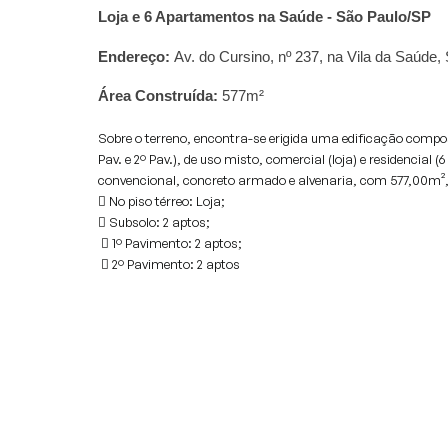
Loja e 6 Apartamentos na Saúde - São Paulo/SP
Endereço:
Av. do Cursino, nº 237, na Vila da Saúde
Área Construída:
577m²
Sobre o terreno, encontra-se erigida uma edificação compost
Pav. e 2⁠º Pav.), de uso misto, comercial (loja) e residencia
convencional, concreto armado e alvenaria, com 577,00m², 
 No piso térreo: Loja;
 Subsolo: 2 aptos;
 1⁠º Pavimento: 2 aptos;
 2⁠º Pavimento: 2 aptos