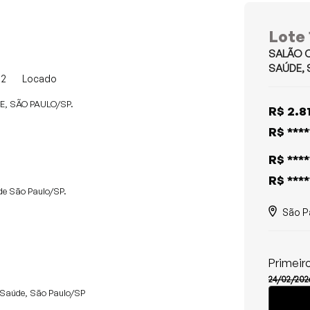
Lote 
SALÃO C
SAÚDE, 
m2
Locado
, SÃO PAULO/SP.
R$ 2.8
R$ ****
R$ ****
R$ ****
 de São Paulo/SP.
São P
Primeiro
24/02/2026
a Saúde, São Paulo/SP