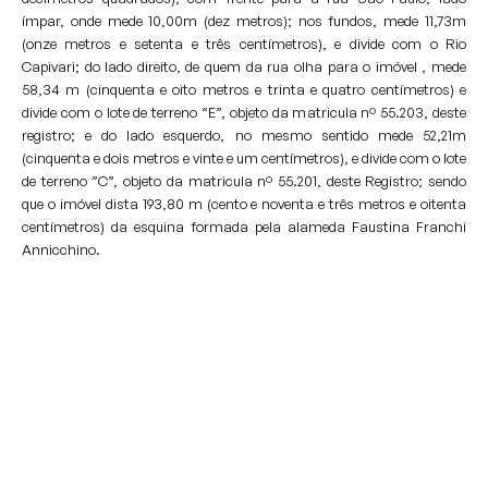
ímpar, onde mede 10,00m (dez metros); nos fundos, mede 11,73m
(onze metros e setenta e três centímetros), e divide com o Rio
Capivari; do lado direito, de quem da rua olha para o imóvel , mede
58,34 m (cinquenta e oito metros e trinta e quatro centímetros) e
divide com o lote de terreno “E”, objeto da matricula nº 55.203, deste
registro; e do lado esquerdo, no mesmo sentido mede 52,21m
(cinquenta e dois metros e vinte e um centímetros), e divide com o lote
de terreno ”C”, objeto da matricula nº 55.201, deste Registro; sendo
que o imóvel dista 193,80 m (cento e noventa e três metros e oitenta
centímetros) da esquina formada pela alameda Faustina Franchi
Annicchino.