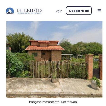
Home
Imóvel em Capivarí
Casa
Casa
CASA EM CAPIVARI
Cadastre-se
Login
Imagens meramente ilustrativas