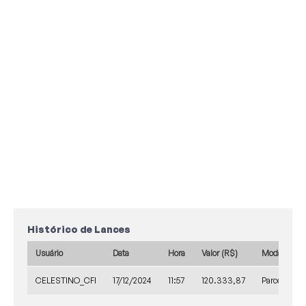
Histórico de Lances
Usuário
Data
Hora
Valor (R$)
Modalidade
CELESTINO_CFI
17/12/2024
11:57
120.333,87
Parcelado