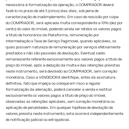
necessária à formalização da operação, o COMPRADOR deverá
fazê-lo no prazo de até 5 (cinco) dias úteis, sob pena de
caracterização de inadimplemento. Em caso de rescisão por culpa
do COMPRADOR, será aplicada multa correspondente a 10% (dez por
cento) do valor do imóvel, podendo ainda ser retidos os valores pagos
a título de honorários da Plataforma, remuneração por
intermediação e Taxa de Serviço Pagimovel, quando aplicáveis, os
quais possuem natureza de remuneração por serviços efetivamente
prestados e não são passíveis de devolução. Eventual saldo
remanescente referente exclusivamente aos valores pagos a título de
preço do imóvel, após a dedução da multa e das retenções previstas
neste instrumento, será devolvido ao COMPRADOR, sem correção
monetária. Caso a VENDEDORA identifique, antes da assinatura
definitiva, fato que impeça ou coloque em risco a regular
formalização da alienação, poderá cancelar a venda e restituir
exclusivamente os valores pagos a título de preço do imóvel,
observadas as retenções aplicáveis, sem correção monetária ou
aplicação de penalidades. Em qualquer hipótese de devolução de
valores prevista neste instrumento, esta ocorrerá independentemente
de notificação judicial ou extrajudicial.