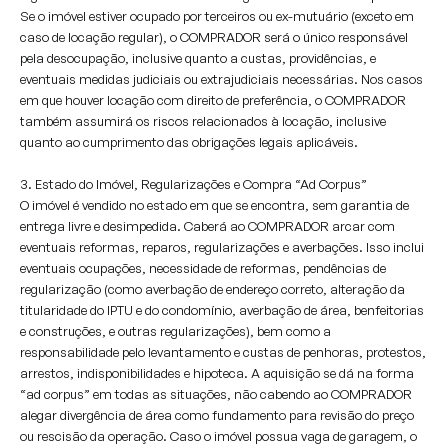
Se o imóvel estiver ocupado por terceiros ou ex-mutuário (exceto em
caso de locação regular), o COMPRADOR será o único responsável
pela desocupação, inclusive quanto a custas, providências, e
eventuais medidas judiciais ou extrajudiciais necessárias. Nos casos
em que houver locação com direito de preferência, o COMPRADOR
também assumirá os riscos relacionados à locação, inclusive
quanto ao cumprimento das obrigações legais aplicáveis.
3. Estado do Imóvel, Regularizações e Compra “Ad Corpus”
O imóvel é vendido no estado em que se encontra, sem garantia de
entrega livre e desimpedida. Caberá ao COMPRADOR arcar com
eventuais reformas, reparos, regularizações e averbações. Isso inclui
eventuais ocupações, necessidade de reformas, pendências de
regularização (como averbação de endereço correto, alteração da
titularidade do IPTU e do condomínio, averbação de área, benfeitorias
e construções, e outras regularizações), bem como a
responsabilidade pelo levantamento e custas de penhoras, protestos,
arrestos, indisponibilidades e hipoteca. A aquisição se dá na forma
“ad corpus” em todas as situações, não cabendo ao COMPRADOR
alegar divergência de área como fundamento para revisão do preço
ou rescisão da operação. Caso o imóvel possua vaga de garagem, o