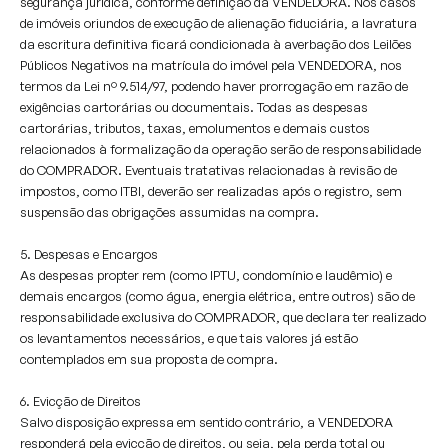
segurança jurídica, conforme definição da VENDEDORA. Nos casos
de imóveis oriundos de execução de alienação fiduciária, a lavratura
da escritura definitiva ficará condicionada à averbação dos Leilões
Públicos Negativos na matrícula do imóvel pela VENDEDORA, nos
termos da Lei nº 9.514/97, podendo haver prorrogação em razão de
exigências cartorárias ou documentais. Todas as despesas
cartorárias, tributos, taxas, emolumentos e demais custos
relacionados à formalização da operação serão de responsabilidade
do COMPRADOR. Eventuais tratativas relacionadas à revisão de
impostos, como ITBI, deverão ser realizadas após o registro, sem
suspensão das obrigações assumidas na compra.
5. Despesas e Encargos
As despesas propter rem (como IPTU, condomínio e laudêmio) e
demais encargos (como água, energia elétrica, entre outros) são de
responsabilidade exclusiva do COMPRADOR, que declara ter realizado
os levantamentos necessários, e que tais valores já estão
contemplados em sua proposta de compra.
6. Evicção de Direitos
Salvo disposição expressa em sentido contrário, a VENDEDORA
responderá pela evicção de direitos, ou seja, pela perda total ou