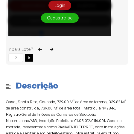
Login
Automático
Auditório
Cadastre-se
Habilite-se para efetuar lances
Sons de notificação
Ir para Lote?
Ir
Descrição
Casa, Santa Rita, Ocupado, 739.00 M² de área de terreno, 339.82 M²
de área construída, 739.00 M² de área total. Matrícula nº 2846,
Registro Geral de Imóveis da Comarca de São João
Nepomuceno/MG, Inscrição Prefeitura 01.05.012.0116.001. Casa de
morada, representada como PAVIMENTO TÉRREO, com instalações
elétrica e sanitária em perfeito estado, infra estrutura em ótimo