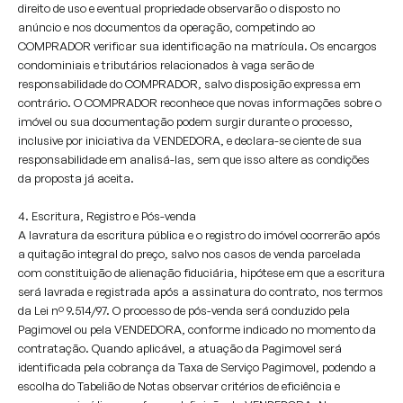
direito de uso e eventual propriedade observarão o disposto no
anúncio e nos documentos da operação, competindo ao
COMPRADOR verificar sua identificação na matrícula. Os encargos
condominiais e tributários relacionados à vaga serão de
responsabilidade do COMPRADOR, salvo disposição expressa em
contrário. O COMPRADOR reconhece que novas informações sobre o
imóvel ou sua documentação podem surgir durante o processo,
inclusive por iniciativa da VENDEDORA, e declara-se ciente de sua
responsabilidade em analisá-las, sem que isso altere as condições
da proposta já aceita.
4. Escritura, Registro e Pós-venda
A lavratura da escritura pública e o registro do imóvel ocorrerão após
a quitação integral do preço, salvo nos casos de venda parcelada
com constituição de alienação fiduciária, hipótese em que a escritura
será lavrada e registrada após a assinatura do contrato, nos termos
da Lei nº 9.514/97. O processo de pós-venda será conduzido pela
Pagimovel ou pela VENDEDORA, conforme indicado no momento da
contratação. Quando aplicável, a atuação da Pagimovel será
identificada pela cobrança da Taxa de Serviço Pagimovel, podendo a
escolha do Tabelião de Notas observar critérios de eficiência e