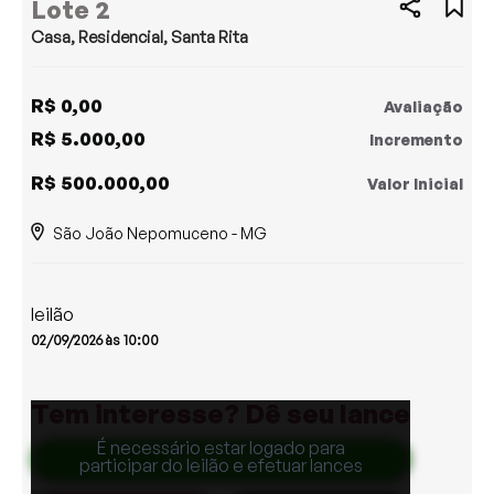
Lote 2
Casa, Residencial, Santa Rita
R$ 0,00
Avaliação
R$ 5.000,00
Incremento
R$ 500.000,00
Valor Inicial
São João Nepomuceno - MG
leilão
02/09/2026 às 10:00
Tem interesse? Dê seu lance
É necessário estar logado para
Efetuar Lance
participar do leilão e efetuar lances