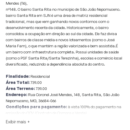
Mendes (116),
nº148. O bairro Santa Rita no município de São João Nepomuceno.
bairro Santa Rita em SJN é uma área de matriz residencial
tradicional, mas que vem ganhando novos contornos com o
desenvolvimento recente da cidade. Historicamente, o bairro
consolidou a ocupação em direção ao sul da cidade. Ele faz divisa
com bairros de classe média e novos loteamentos (como o José
Maria Fam), o que mantém a região valorizada e bem assistida.É
um bairro com infraestrutura completa. Possui unidades de saúde
(como o PSF Santa Rita/Santa Terezinha), escolas e comércio local
diversificado, reduzindo a dependência absoluta do centro.
Finalidade:
Residencial
Área Total:
739.00
Área Terreno:
739.00
Endereço:
Rua Coronel José Mendes, 148, Santa Rita, São João
Nepomuceno, MG, 36684-066
Condições para pagamento:
à vista 100% do pagamento na
emissão do CCV (Contrato de Compra e Venda)
Considerações:
Sobre o valor arrematado considerar + 7.0 % de
Exibir mais
comissão do leilão e + 1.0 % de taxa de serviços Pagimovel® a serem