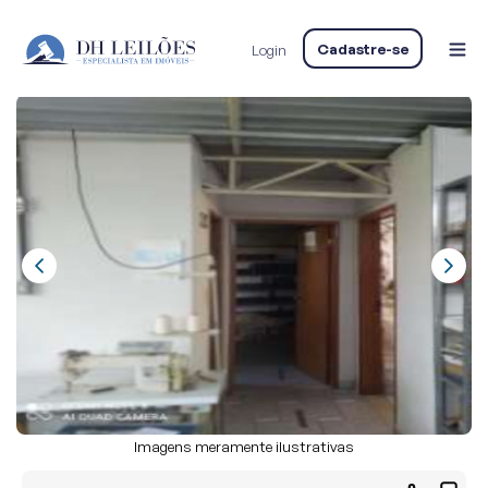
Home
LEILÃO EXTRAJUDICIAL DE DIVERSOS IMÓVEIS
CASA
Casa de condomínio
Cadastre-se
Login
Casa, Residencial, Santa Rita
Imagens meramente ilustrativas