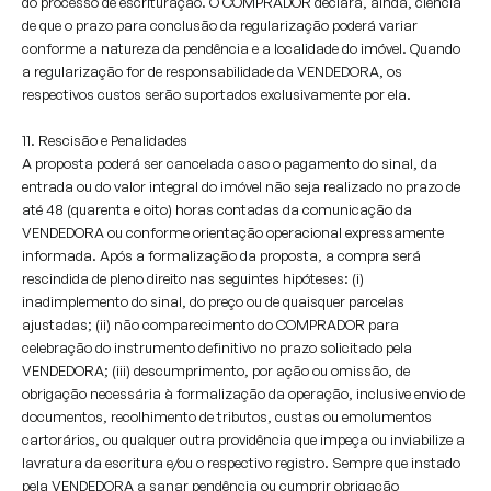
do processo de escrituração. O COMPRADOR declara, ainda, ciência
de que o prazo para conclusão da regularização poderá variar
conforme a natureza da pendência e a localidade do imóvel. Quando
a regularização for de responsabilidade da VENDEDORA, os
respectivos custos serão suportados exclusivamente por ela.
11. Rescisão e Penalidades
A proposta poderá ser cancelada caso o pagamento do sinal, da
entrada ou do valor integral do imóvel não seja realizado no prazo de
até 48 (quarenta e oito) horas contadas da comunicação da
VENDEDORA ou conforme orientação operacional expressamente
informada. Após a formalização da proposta, a compra será
rescindida de pleno direito nas seguintes hipóteses: (i)
inadimplemento do sinal, do preço ou de quaisquer parcelas
ajustadas; (ii) não comparecimento do COMPRADOR para
celebração do instrumento definitivo no prazo solicitado pela
VENDEDORA; (iii) descumprimento, por ação ou omissão, de
obrigação necessária à formalização da operação, inclusive envio de
documentos, recolhimento de tributos, custas ou emolumentos
cartorários, ou qualquer outra providência que impeça ou inviabilize a
lavratura da escritura e/ou o respectivo registro. Sempre que instado
pela VENDEDORA a sanar pendência ou cumprir obrigação